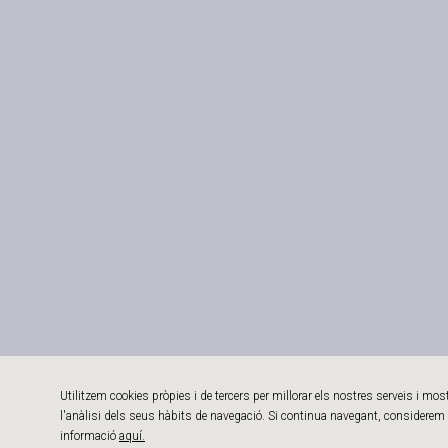
Utilitzem cookies pròpies i de tercers per millorar els nostres serveis i mo
l'anàlisi dels seus hàbits de navegació. Si continua navegant, considerem 
informació
aquí.