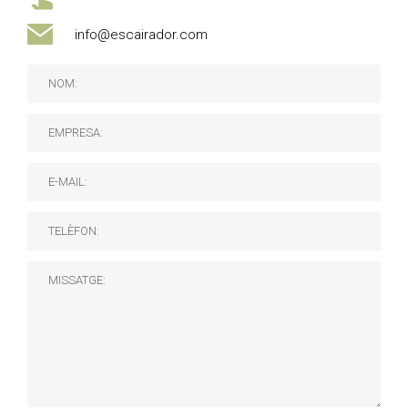
info@escairador.com
NOM:
EMPRESA:
E-MAIL:
TELÈFON:
MISSATGE: