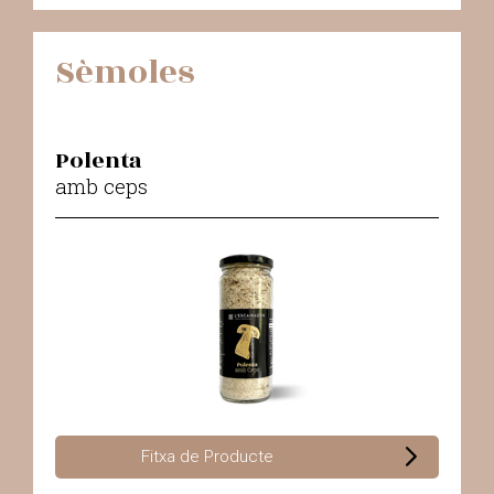
Sèmoles
Polenta
amb ceps
Fitxa de Producte