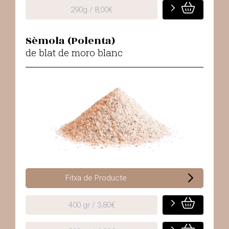
290g / 8,00€
Sèmola (Polenta)
de blat de moro blanc
Fitxa de Producte
400 gr / 3,80€