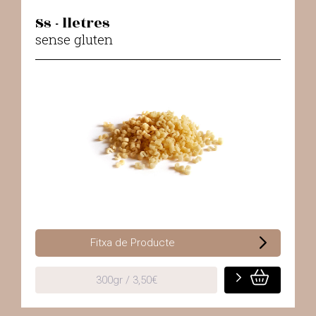
Ss - lletres
sense gluten
Fitxa de Producte
300gr / 3,50€