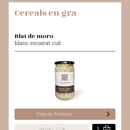
Cereals en gra
Blat de moro
blanc escairat cuit
Fitxa de Producte
560 gr / 7,15€