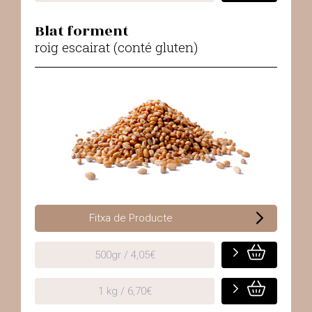
Blat forment
roig escairat (conté gluten)
Fitxa de Producte
500gr / 4,05€
1 kg / 6,70€