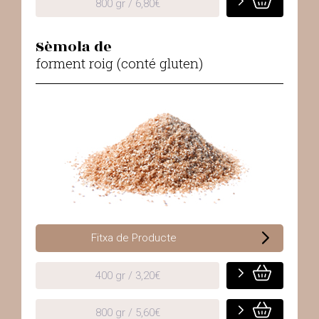
800 gr / 6,80€
Sèmola de
forment roig (conté gluten)
Fitxa de Producte
400 gr / 3,20€
800 gr / 5,60€