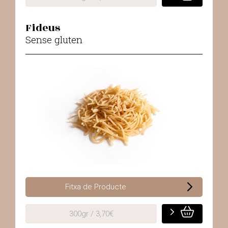
Fideus
Sense gluten
Fitxa de Producte
300gr / 3,70€