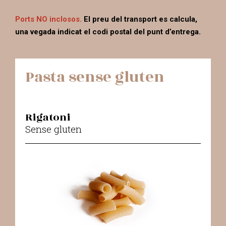
Ports NO inclo
sos.
El preu del transport es calcula,
una vegada indicat el codi postal del punt d’entrega.
Pasta sense gluten
Rigatoni
Sense gluten