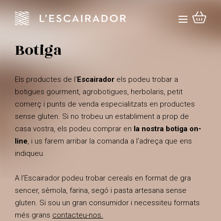
Botiga
Els productes de l’
Escairador
els podeu trobar a
botigues gourment, agrobotigues, herbolaris, petit
comerç i punts de venda especialitzats en productes
sense gluten. Si no trobeu un establiment a prop de
casa vostra, els podeu comprar en
la nostra botiga on-
line
, i us farem arribar la comanda a l’adreça que ens
indiqueu.
A l’Escairador podeu trobar cereals en format de gra
sencer, sèmola, farina, segó i pasta artesana sense
gluten. Si sou un gran consumidor i necessiteu formats
més grans
contacteu-nos.