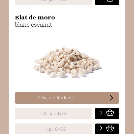
Blat de moro
blanc escairat
Fitxa de Producte
500 gr / 4,65€
1 Kg / 8,40€