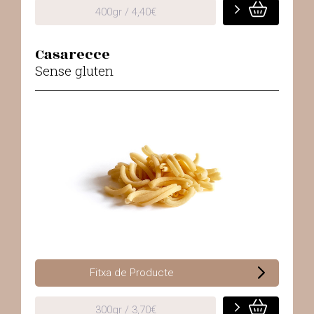
400gr / 4,40€
Casarecce
Sense gluten
Fitxa de Producte
300gr / 3,70€