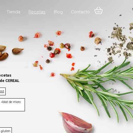
Tienda
Recetas
Blog
Contacto
recetas
 de CEREAL
ent
 «blat de moro
 gluten