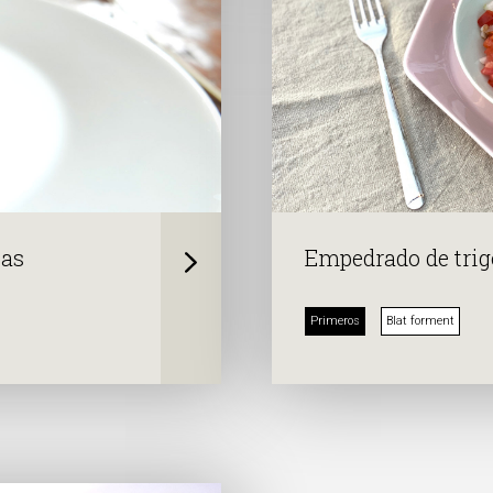
tas
Empedrado de trigo
Primeros
Blat forment