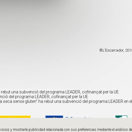
©L’Escairador, 201
ha rebut una subvenció del programa LEADER, cofinançat per la UE
nció del programa LEADER, cofinançat per la UE
ta seca sense gluten” ha rebut una subvenció del programa LEADER en el
rvicios y mostrarle publicidad relacionada con sus preferencias mediante el análisis 