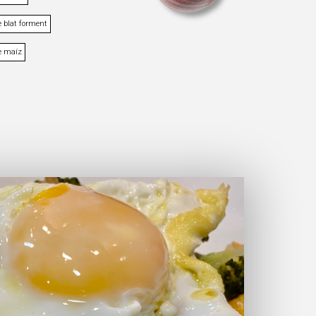
 blat forment
e maíz