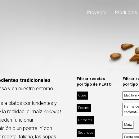
Proyecto
Productos
Filtrar recetas
Filtrar 
edientes tradicionales
,
por tipo de PLATO
por tipo
asa y en nuestro entorno.
Otros
Blat form
s a platos contundentes y
Harina de
Postres
la realidad: el maíz
escairat
escairat»
pueden funcionar
Primeros
Maíz
ición o un postre. Y con
Segundos
 receta italiana, las sopas
Pasta sin