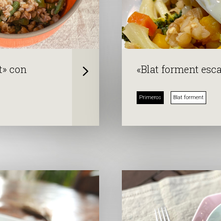
t» con
«Blat forment esca
Primeros
Blat forment