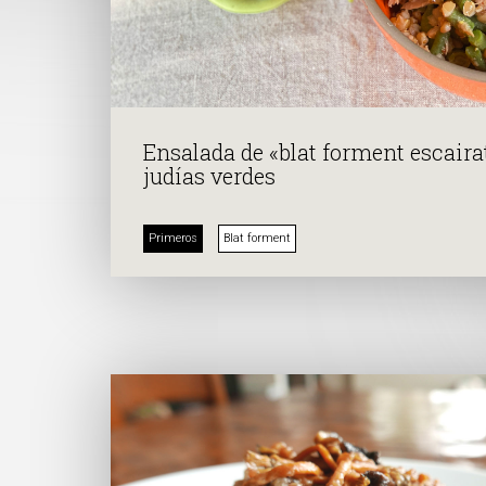
Ensalada de «blat forment escaira
judías verdes
Primeros
Blat forment