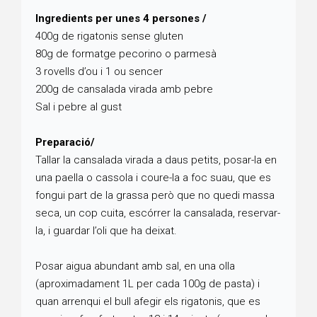
Ingredients per unes 4 persones /
400g de rigatonis sense gluten
80g de formatge pecorino o parmesà
3 rovells d’ou i 1 ou sencer
200g de cansalada virada amb pebre
Sal i pebre al gust
Preparació/
Tallar la cansalada virada a daus petits, posar-la en
una paella o cassola i coure-la a foc suau, que es
fongui part de la grassa però que no quedi massa
seca, un cop cuita, escórrer la cansalada, reservar-
la, i guardar l’oli que ha deixat.
Posar aigua abundant amb sal, en una olla
(aproximadament 1L per cada 100g de pasta) i
quan arrenqui el bull afegir els rigatonis, que es