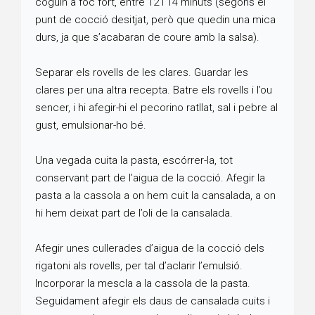
coguin a foc fort, entre 12 i 14 minuts (segons el
punt de cocció desitjat, però que quedin una mica
durs, ja que s’acabaran de coure amb la salsa).
Separar els rovells de les clares. Guardar les
clares per una altra recepta. Batre els rovells i l’ou
sencer, i hi afegir-hi el pecorino ratllat, sal i pebre al
gust, emulsionar-ho bé.
Una vegada cuita la pasta, escórrer-la, tot
conservant part de l’aigua de la cocció. Afegir la
pasta a la cassola a on hem cuit la cansalada, a on
hi hem deixat part de l’oli de la cansalada.
Afegir unes cullerades d’aigua de la cocció dels
rigatoni als rovells, per tal d’aclarir l’emulsió.
Incorporar la mescla a la cassola de la pasta.
Seguidament afegir els daus de cansalada cuits i