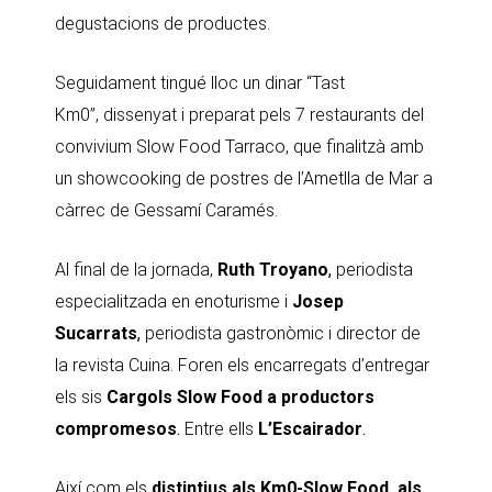
degustacions de productes.
Seguidament tingué lloc un dinar “Tast
Km0”, dissenyat i preparat pels 7 restaurants del
convivium Slow Food Tarraco, que finalitzà amb
un showcooking de postres de l’Ametlla de Mar a
càrrec de Gessamí Caramés.
Al final de la jornada,
Ruth Troyano
,
periodista
especialitzada en enoturisme i
Josep
Sucarrats
,
periodista gastronòmic i director de
la revista Cuina. Foren els encarregats d’entregar
els sis
Cargols Slow Food a productors
compromesos
.
Entre ells
L’Escairador
.
Així com els
distintius als Km0-Slow Food, als