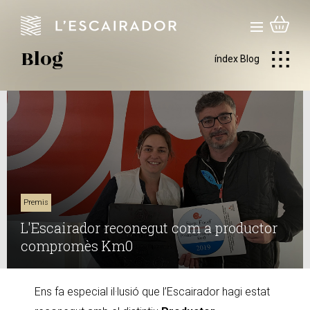
Blog
índex Blog
Premis
L'Escairador reconegut com a productor
compromès Km0
Ens fa especial il·lusió que l’Escairador hagi estat